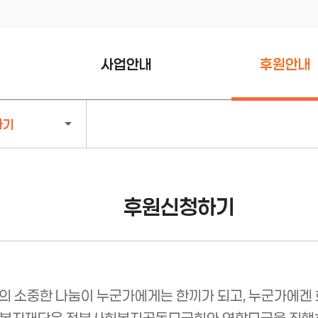
사업안내
후원안내
나눔문화 활성화 사업
희망천사
하기
복지정책 조사연구 사업
백만천사
전주형 복지공백 채움사업
기부천사
사랑나눔 간병비 지원사업
천사기업
후원신청하기
위기·고립가구 일상회복
명예의전당
지원넷 사업
후원신청하기
복지공동체 온도플러스
지원사업
의 소중한 나눔이 누군가에게는 한끼가 되고, 누군가에겐 
아동·청소년 사업