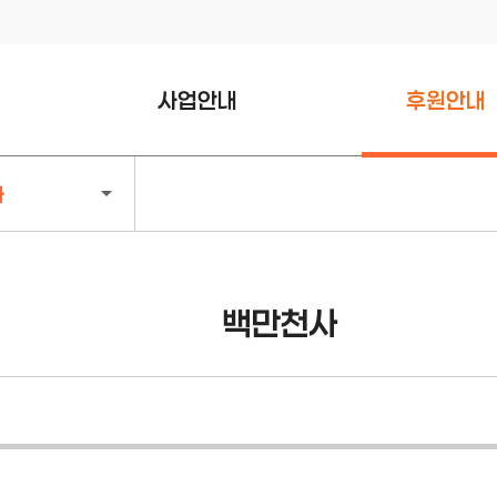
사업안내
후원안내
나눔문화 활성화 사업
희망천사
사
복지정책 조사연구 사업
백만천사
전주형 복지공백 채움사업
기부천사
사랑나눔 간병비 지원사업
천사기업
백만천사
위기·고립가구 일상회복
명예의전당
지원넷 사업
후원신청하기
복지공동체 온도플러스
지원사업
아동·청소년 사업