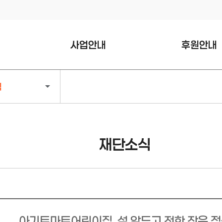
사업안내
후원안내
나눔문화 활성화 사업
희망천사
식
복지정책 조사연구 사업
백만천사
전주형 복지공백 채움사업
기부천사
사랑나눔 간병비 지원사업
천사기업
재단소식
위기·고립가구 일상회복
명예의전당
지원넷 사업
후원신청하기
복지공동체 온도플러스
지원사업
아동·청소년 사업
아기토마토어린이집, 설 앞두고 전한 작은 