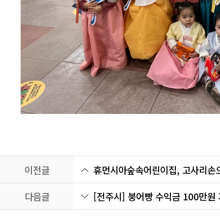
이전글
휴먼시아숲속어린이집, 고사리손으
다음글
[전주시] 붕어빵 수익금 100만원